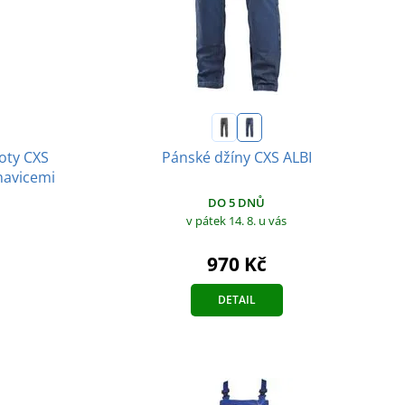
oty CXS
Pánské džíny CXS ALBI
havicemi
DO 5 DNŮ
v pátek 14. 8.
u vás
970 Kč
DETAIL