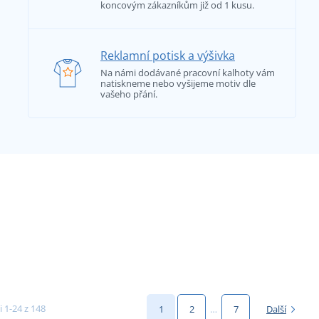
koncovým zákazníkům již od 1 kusu.
Reklamní potisk a výšivka
Na námi dodávané pracovní kalhoty vám
natiskneme nebo vyšijeme motiv dle
vašeho přání.
i 1-24 z 148
1
2
…
7
Další