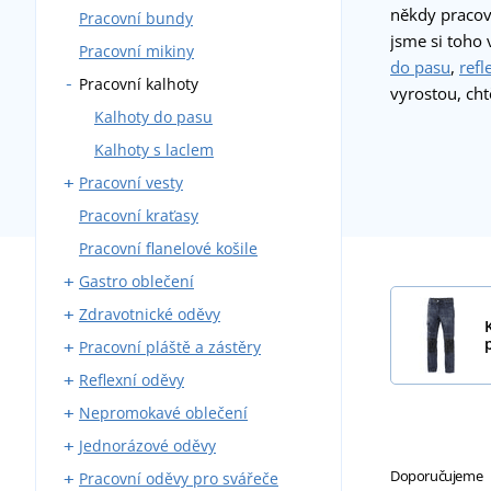
někdy pracova
Pracovní bundy
Montérky s laclem
jsme si toho
Pracovní mikiny
Montérky do pasu
do pasu
,
refl
Pracovní kalhoty
Blůzy
vyrostou, chtě
Montérkové komplety
Kalhoty do pasu
Pracovní kombinézy
Kalhoty s laclem
Pracovní vesty
Zateplené montérky
Pracovní kraťasy
S kapsami
Pracovní flanelové košile
Zateplené
Gastro oblečení
Zdravotnické oděvy
Pracovní kalhoty
Pracovní pláště a zástěry
Zástěry
Zdravotnické haleny a košile
Reflexní oděvy
Pláště
Zdravotnické pláště
Kovářské zástěry
Nepromokavé oblečení
Košile a haleny
Zdravotnické kalhoty
Svářečské zástěry
Reflexní vesty
Jednorázové oděvy
Kuchařské rondony
Zdravotnické vesty a mikiny
Reflexní bundy
Pláštěnky
Doporučujeme
Pracovní oděvy pro svářeče
Kuchařské čepice
Reflexní trička
Nepromokavé kombinézy
Jednorázové čepice