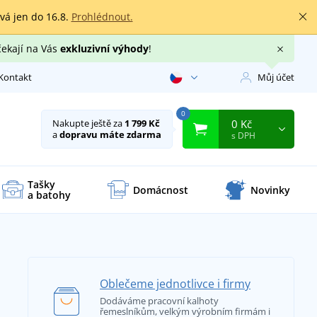
rvá jen do 16.8.
Prohlédnout.
čekají na Vás
exkluzivní výhody
!
Kontakt
Můj účet
0
0 Kč
Nakupte ještě za
1 799 Kč
a
dopravu máte zdarma
s DPH
Tašky
Domácnost
Novinky
a batohy
Oblečeme jednotlivce i firmy
Dodáváme pracovní kalhoty
řemeslníkům, velkým výrobním firmám i