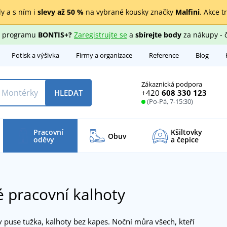
y a s ním i
slevy až 50 %
na vybrané kousky značky
Malfini
. Akce t
ho programu
BONTIS+?
Zaregistrujte se
a
sbírejte body
za nákupy - 
Potisk a výšivka
Firmy a organizace
Reference
Blog
Zákaznická podpora
+420
608 330 123
HLEDAT
(Po-Pá, 7-15:30)
Pracovní
Kšiltovky
Obuv
oděvy
a čepice
 pracovní kalhoty
v puse tužka, kalhoty bez kapes. Noční můra všech, kteří