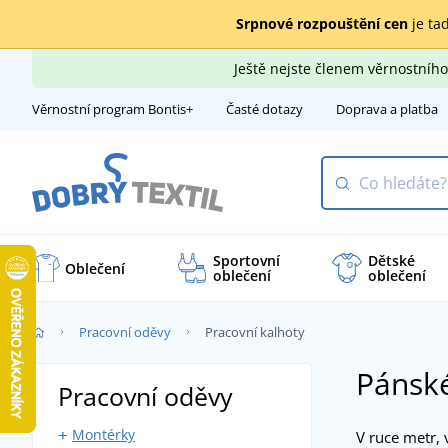
Srpnové rozpouštění cen
je tad
Ještě nejste členem věrnostní
Věrnostní program Bontis+
Časté dotazy
Doprava a platba
Sportovní
Dětské
Oblečení
oblečení
oblečení
Pracovní oděvy
Pracovní kalhoty
Pánské
Pracovní oděvy
Montérky
V ruce metr, 