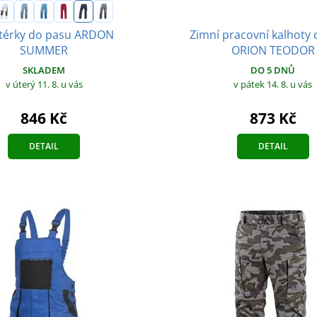
Zimní pracovní kalhoty
érky do pasu ARDON
ORION TEODOR
SUMMER
DO 5 DNŮ
SKLADEM
v pátek 14. 8.
u vás
v úterý 11. 8.
u vás
873 Kč
846 Kč
DETAIL
DETAIL