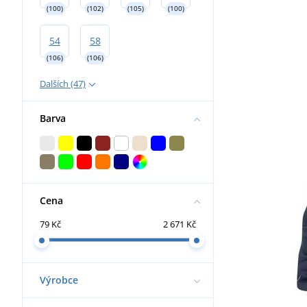
(100)
(102)
(105)
(100)
54
58
(106)
(106)
Dalších (47)
Barva
Cena
79 Kč
2 671 Kč
Výrobce