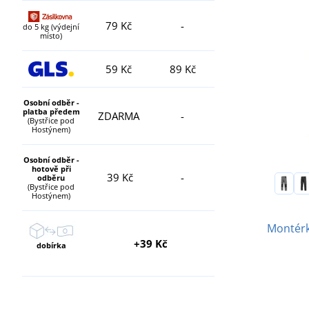
79 Kč
-
do 5 kg (výdejní
místo)
59 Kč
89 Kč
Osobní odběr -
platba předem
ZDARMA
-
(Bystřice pod
Hostýnem)
Osobní odběr -
hotově při
39 Kč
-
odběru
(Bystřice pod
Hostýnem)
Montérk
+39 Kč
dobírka