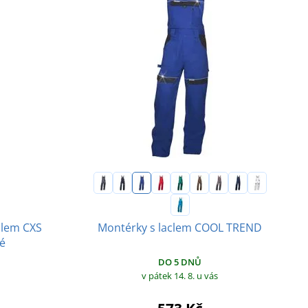
clem CXS
Montérky s laclem COOL TREND
é
DO 5 DNŮ
v pátek 14. 8.
u vás