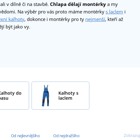
li v dílně či na stavbě.
Chlapa dělají montérky
a my
 vědomi. Na výběr pro vás proto máme montérky
s laclem
i
exní kalhoty
, dokonce i montérky pro ty
nejmenší
, kteří až
jí být jako vy.
Kalhoty do
Kalhoty s
pasu
laclem
Zobrazuj
Od nejlevnějšího
Od nejdražšího