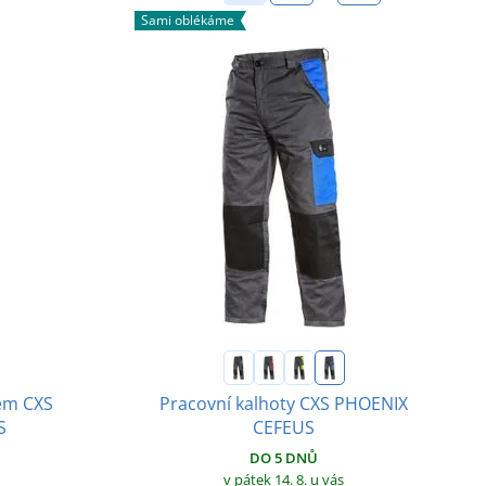
Sami oblékáme
lem CXS
Pracovní kalhoty CXS PHOENIX
S
CEFEUS
DO 5 DNŮ
v pátek 14. 8.
u vás