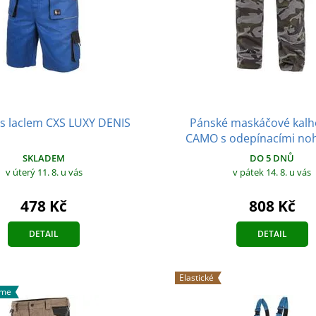
 s laclem CXS LUXY DENIS
Pánské maskáčové kalh
CAMO s odepínacími no
SKLADEM
DO 5 DNŮ
v úterý 11. 8.
u vás
v pátek 14. 8.
u vás
478 Kč
808 Kč
DETAIL
DETAIL
Elastické
áme