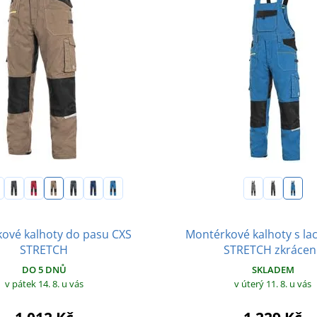
ové kalhoty do pasu CXS
Montérkové kalhoty s la
STRETCH
STRETCH zkrácen
DO 5 DNŮ
SKLADEM
v pátek 14. 8.
u vás
v úterý 11. 8.
u vás