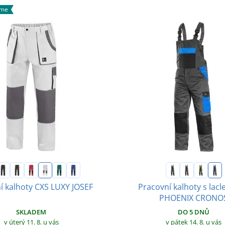
áme
í kalhoty CXS LUXY JOSEF
Pracovní kalhoty s lac
PHOENIX CRONO
SKLADEM
DO 5 DNŮ
v úterý 11. 8.
u vás
v pátek 14. 8.
u vás