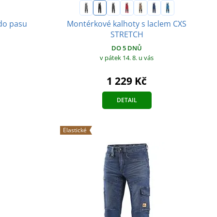
 do pasu
Montérkové kalhoty s laclem CXS
STRETCH
DO 5 DNŮ
v pátek 14. 8.
u vás
1 229 Kč
DETAIL
Elastické