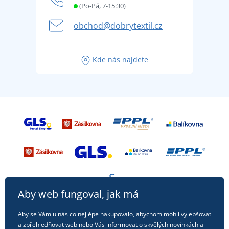
Letní dobrodružství začíná balením aneb připravte
(Po-Pá, 7-15:30)
Kariéra
se na dovolenou bez starostí
obchod@dobrytextil.cz
Tipy na svěží outfity pro pohodové léto
Oblíbené tričko City v hlavní roli: outfity pro každou
Kde nás najdete
příležitost!
Aby web fungoval, jak má
Aby se Vám u nás co nejlépe nakupovalo, abychom mohli vylepšovat
a zpřehledňovat web nebo Vás informovat o skvělých novinkách a