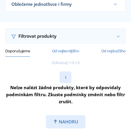
Oblečeme jednotlivce i firmy
Dodáváme svářečské zástěry řemeslníkům,
svářečským dílnám, velkým výrobním firmám i
koncovým zákazníkům již od 1 kusu.
Chci vědět více
Filtrovat produkty
Doporučujeme
Od nejlevnějšího
Od nejdražšího
Zobrazuji 1-0 z 0
1
Nelze nalézt žádné produkty, které by odpovídaly
podmínkám filtru. Zkuste podmínky změnit nebo filtr
zrušit.
NAHORU