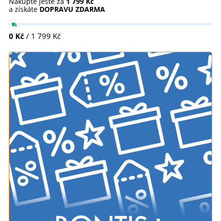
Nakupte ještě za
1 799 Kč
a získáte
DOPRAVU ZDARMA
0 Kč
/ 1 799 Kč