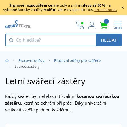
Srpnové rozpouštění cen
je tady a s ním i
slevy až 50 %
na
vybrané kousky značky
Malfini
. Akce trvá jen do 16.8.
Prohlédnout.
0
MENU
HLEDAT
Pracovní oděvy
Pracovní oděvy pro svářeče
Svářecí zástěry
Letní svářecí zástěry
Každý svářeč by měl vlastnit kvalitní
koženou svářečskou
zástěru
, která ho ochrání při práci. Díky univerzální
velikosti skvěle padnou každému.