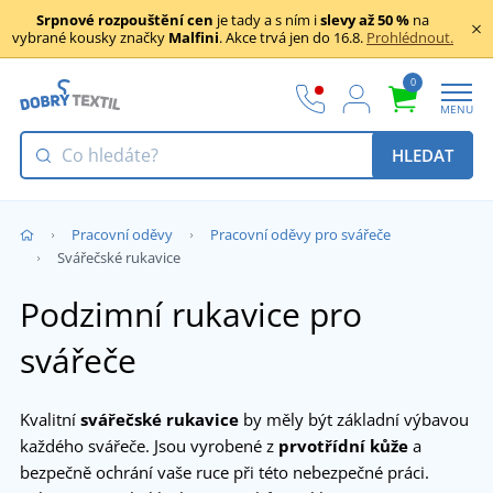
Srpnové rozpouštění cen
je tady a s ním i
slevy až 50 %
na
vybrané kousky značky
Malfini
. Akce trvá jen do 16.8.
Prohlédnout.
0
MENU
HLEDAT
Pracovní oděvy
Pracovní oděvy pro svářeče
Svářečské rukavice
Podzimní rukavice pro
svářeče
Kvalitní
svářečské rukavice
by měly být základní výbavou
každého svářeče. Jsou vyrobené z
prvotřídní kůže
a
bezpečně ochrání vaše ruce při této nebezpečné práci.