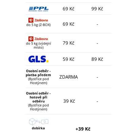
69 Kč
99 Kč
69 Kč
-
do 5 kg (Z-BOX)
79 Kč
-
do 5 kg (výdejní
místo)
59 Kč
89 Kč
Osobní odběr -
platba předem
ZDARMA
-
(Bystřice pod
Hostýnem)
Osobní odběr -
hotově při
39 Kč
-
odběru
(Bystřice pod
Hostýnem)
dobírka
+39 Kč