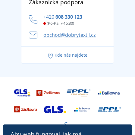
Zákaznická podpora
Potisk a výšivka
tradicí od roku 1976
Blog
Zásady ochrany osobních údajů
Jak zvládnout horké letní dny v pohodě a bezpečí
+420
608 330 123
Affiliate
Věrnostní program BONTIS +
Letní dobrodružství začíná balením aneb připravte
(Po-Pá, 7-15:30)
Kariéra
se na dovolenou bez starostí
obchod@dobrytextil.cz
Tipy na svěží outfity pro pohodové léto
Oblíbené tričko City v hlavní roli: outfity pro každou
Kde nás najdete
příležitost!
Aby web fungoval, jak má