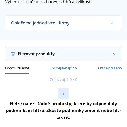
Vyberte si z několika barev, střihů a velikostí.
Oblečeme jednotlivce i firmy
Dodáváme svářečské rukavice řemeslníkům,
svářečským dílnám, velkým výrobním firmám i
koncovým zákazníkům již od 1 kusu.
Chci vědět více
Filtrovat produkty
Doporučujeme
Od nejlevnějšího
Od nejdražšího
Zobrazuji 1-0 z 0
1
Nelze nalézt žádné produkty, které by odpovídaly
podmínkám filtru. Zkuste podmínky změnit nebo filtr
zrušit.