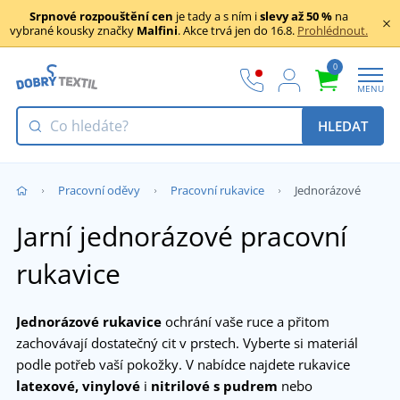
Srpnové rozpouštění cen
je tady a s ním i
slevy až 50 %
na
vybrané kousky značky
Malfini
. Akce trvá jen do 16.8.
Prohlédnout.
0
MENU
HLEDAT
Pracovní oděvy
Pracovní rukavice
Jednorázové
Jarní jednorázové pracovní
rukavice
Jednorázové rukavice
ochrání vaše ruce a přitom
zachovávají dostatečný cit v prstech. Vyberte si materiál
podle potřeb vaší pokožky. V nabídce najdete rukavice
latexové, vinylové
i
nitrilové s pudrem
nebo