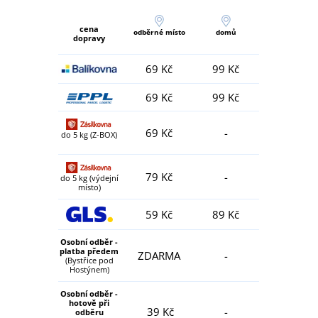
cena
odběrné místo
domů
dopravy
69 Kč
99 Kč
69 Kč
99 Kč
69 Kč
-
do 5 kg (Z-BOX)
79 Kč
-
do 5 kg (výdejní
místo)
59 Kč
89 Kč
Osobní odběr -
platba předem
ZDARMA
-
(Bystřice pod
Hostýnem)
Osobní odběr -
hotově při
39 Kč
-
odběru