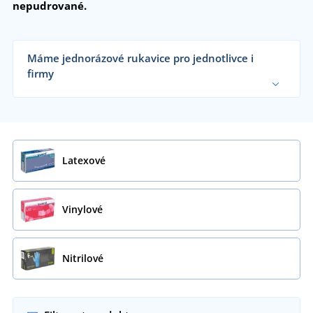
nepudrované.
Máme jednorázové rukavice pro jednotlivce i
firmy
Dodáváme jednorázové rukavice zdravotnickým
zařízením, potravinářským a zemědělským
společnostem, lakovnám, velkým výrobním
firmám i koncovým zákazníkům již od 1 kusu.
Chci vědět více
Latexové
Vinylové
Nitrilové